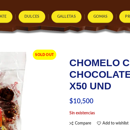
ATE
DULCES
GALLETAS
GOMAS
P
SOLD OUT
CHOMELO 
CHOCOLATE 
X50 UND
$
10,500
Sin existencias
Compare
Add to wishlist