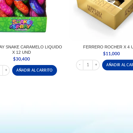
AY SNAKE CARAMELO LIQUIDO
FERRERO ROCHER X 4 
X 12 UND
$
11,000
$
30,400
FERRERO ROCHER X 4 UND c
AÑADIR AL CA
d
RAY SNAKE CARAMELO LIQUIDO X 12 UND cantidad
AÑADIR AL CARRITO