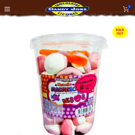
0
SOLD
OUT