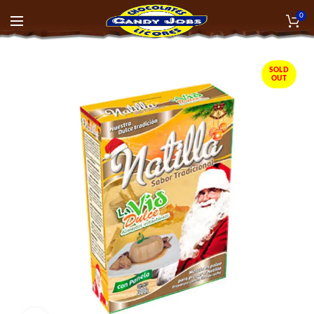
0
SOLD
OUT