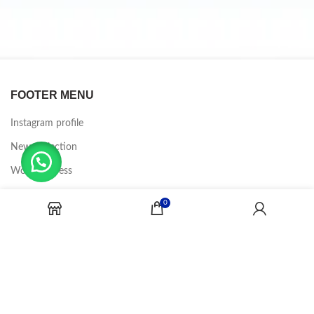
FOOTER MENU
Instagram profile
New Collection
Woman Dress
Contact Us
0
Latest News
Purchase Theme
CANDY JOBS
2020 CREADOR POR
-BINA DIGITAL
.