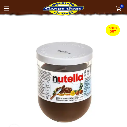
0
SOLD
OUT