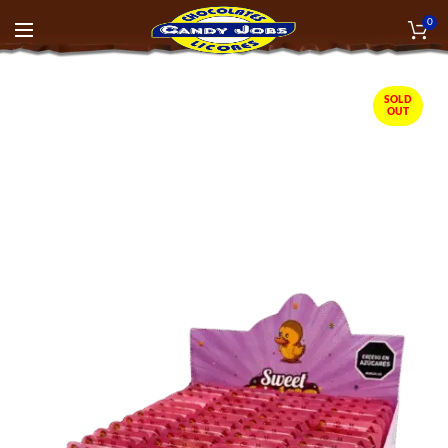
0
SOLD
OUT