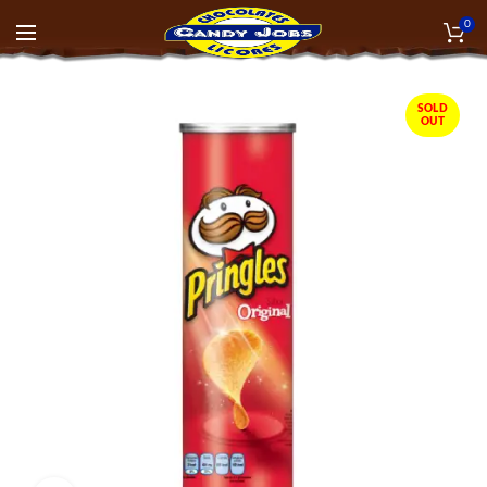
0
SOLD
OUT