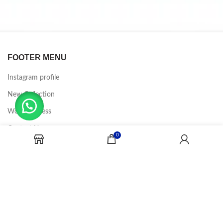
FOOTER MENU
Instagram profile
New Collection
Woman Dress
Contact Us
0
Latest News
Purchase Theme
CANDY JOBS
2020 CREADOR POR
-BINA DIGITAL
.