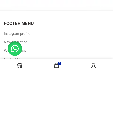
FOOTER MENU
Instagram profile
New Collection
Woman Dress
Contact Us
0
Latest News
Purchase Theme
CANDY JOBS
2020 CREADOR POR
-BINA DIGITAL
.