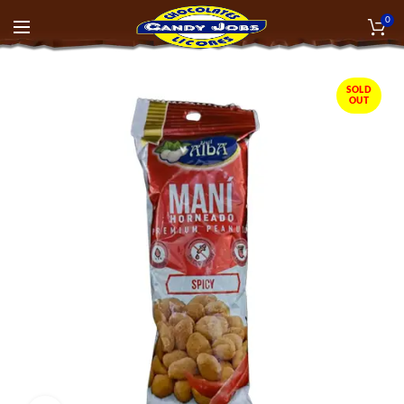
0
SOLD
OUT