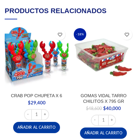
PRODUCTOS RELACIONADOS
-18%
CRAB POP CHUPETA X 6
GOMAS VIDAL TARRO
CHILITOS X 795 GR
$
29,400
El
El
$
40,000
$
48,600
CRAB POP CHUPETA X 6 cantidad
precio
precio
GOMAS VIDAL TARRO CHI
original
actual
era:
es:
AÑADIR AL CARRITO
$48,600.
$40,000.
AÑADIR AL CARRITO