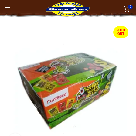
0
SOLD
OUT