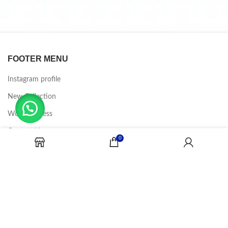
FOOTER MENU
Instagram profile
New Collection
Woman Dress
Contact Us
0
Latest News
Purchase Theme
CANDY JOBS
2020 CREADOR POR
-BINA DIGITAL
.