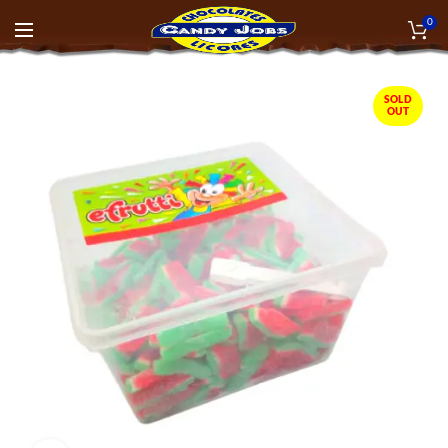
0
SOLD
OUT