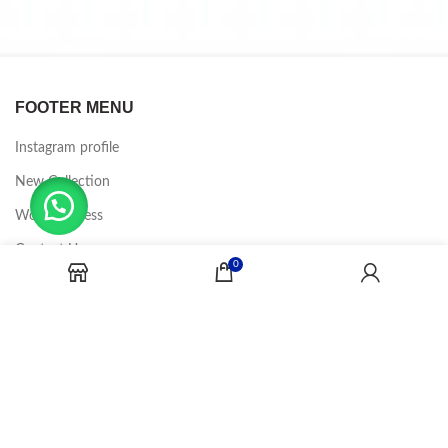
FOOTER MENU
Instagram profile
New Collection
Woman Dress
Contact Us
0
Latest News
Purchase Theme
CANDY JOBS
2020 CREADOR POR
-BINA DIGITAL
.