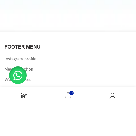
FOOTER MENU
Instagram profile
New Collection
Woman Dress
Contact Us
0
Latest News
Purchase Theme
CANDY JOBS
2020 CREADOR POR
-BINA DIGITAL
.