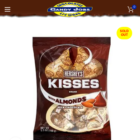
0
SOLD
OUT