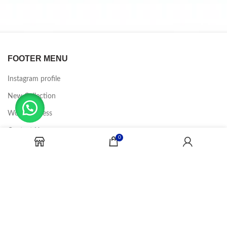
FOOTER MENU
Instagram profile
New Collection
Woman Dress
Contact Us
0
Latest News
Purchase Theme
CANDY JOBS
2020 CREADOR POR
-BINA DIGITAL
.