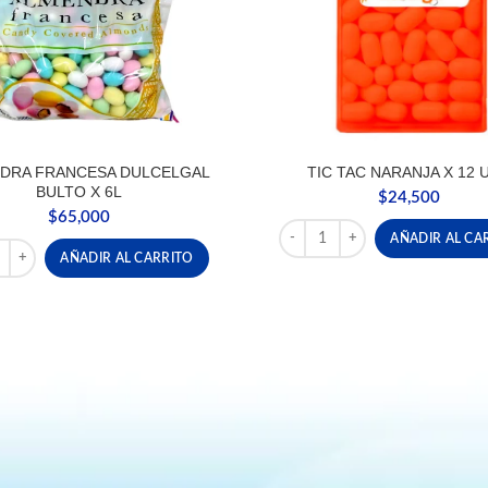
DRA FRANCESA DULCELGAL
TIC TAC NARANJA X 12 
BULTO X 6L
$
24,500
$
65,000
TIC TAC NARANJA X 12 UND 
AÑADIR AL CA
RA FRANCESA DULCELGAL BULTO X 6L cantidad
AÑADIR AL CARRITO