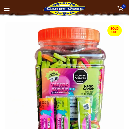
0
SOLD
OUT