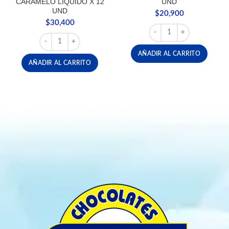
CARAMELO LIQUIDO X 12
UND
UND
$
20,900
$
30,400
FERRERO KINDER BUEN
GAS SPRAY SNAKE CARAMELO LIQUIDO X 12 UND canti
AÑADIR AL CARRITO
AÑADIR AL CARRITO