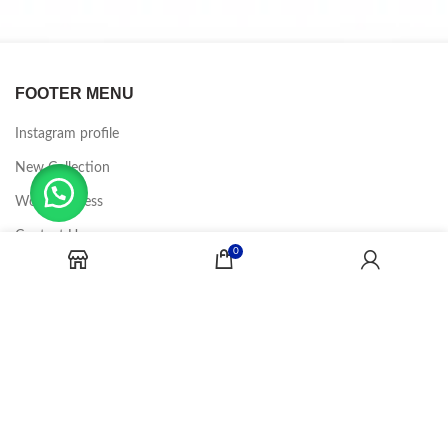
FOOTER MENU
Instagram profile
New Collection
Woman Dress
Contact Us
0
Latest News
Purchase Theme
CANDY JOBS
2020 CREADOR POR
-BINA DIGITAL
.