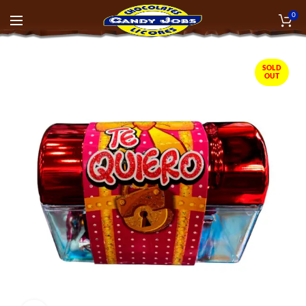
0
SOLD
OUT