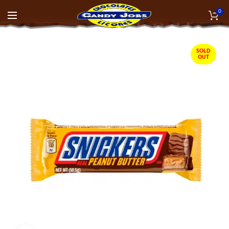
0
SOLD
OUT