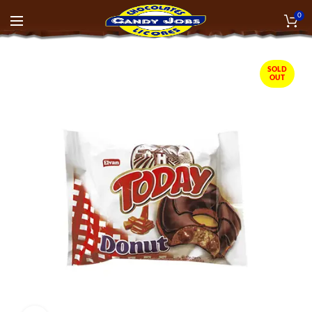
0
SOLD
OUT