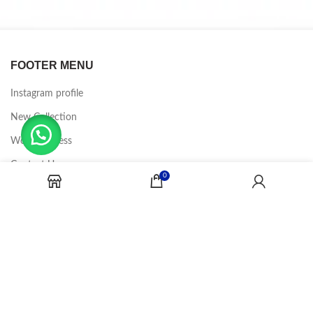
FOOTER MENU
Instagram profile
New Collection
Woman Dress
Contact Us
0
Latest News
Purchase Theme
CANDY JOBS
2020 CREADOR POR
-BINA DIGITAL
.