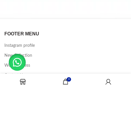
FOOTER MENU
Instagram profile
New Collection
Woman Dress
Contact Us
0
Latest News
Purchase Theme
CANDY JOBS
2020 CREADOR POR
-BINA DIGITAL
.