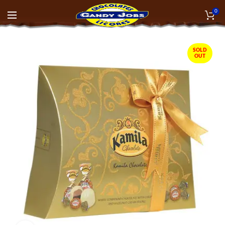
0
SOLD
OUT