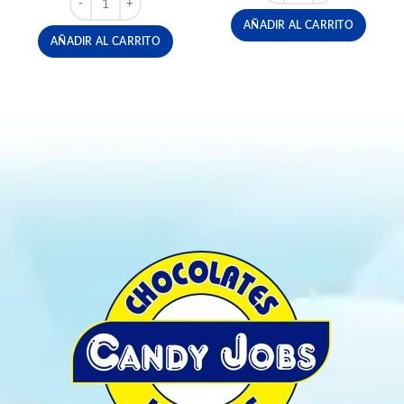
original
actual
era:
es:
AÑADIR AL CARRITO
$8,500.
$8,000.
AÑADIR AL CARRITO