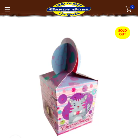
0
SOLD
OUT