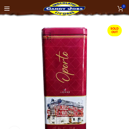
0
SOLD
OUT