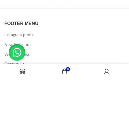
FOOTER MENU
Instagram profile
New Collection
Woman Dress
Contact Us
0
Latest News
Purchase Theme
CANDY JOBS
2020 CREADOR POR
-BINA DIGITAL
.