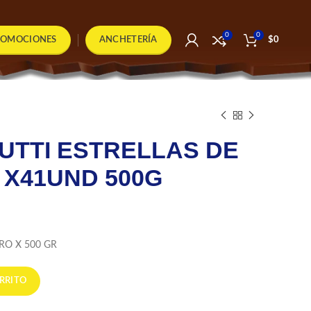
0
0
ROMOCIONES
ANCHETERÍA
$
0
UTTI ESTRELLAS DE
 X41UND 500G
RO X 500 GR
 MAR TARRO X41UND 500G cantidad
RRITO