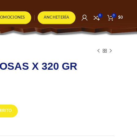
0
0
ROMOCIONES
ANCHETERÍA
$
0
OSAS X 320 GR
LIS cantidad
RRITO