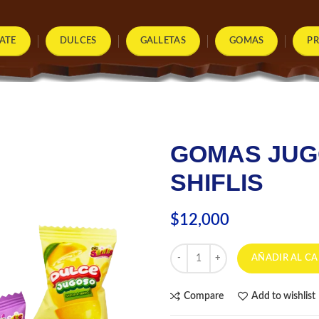
ATE
DULCES
GALLETAS
GOMAS
P
GOMAS JUG
SHIFLIS
$
12,000
GOMAS JUGOSAS X 320 GR SHIF
AÑADIR AL CA
Compare
Add to wishlist