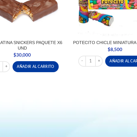
ATINA SNICKERS PAQUETE X6
POTECITO CHICLE MINIATURA 
UND
$
8,500
$
30,000
POTECITO CHICLE MINIATURA
AÑADIR AL CA
dad
ATINA SNICKERS PAQUETE X6 UND cantidad
AÑADIR AL CARRITO