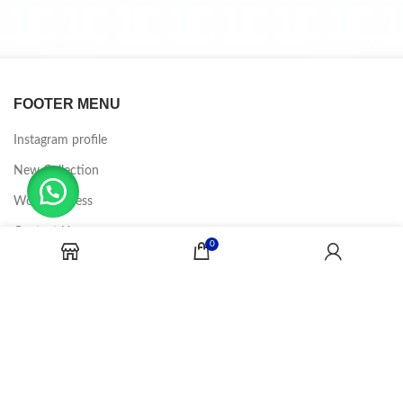
FOOTER MENU
Instagram profile
New Collection
Woman Dress
Contact Us
0
Latest News
Purchase Theme
CANDY JOBS
2020 CREADOR POR
-BINA DIGITAL
.