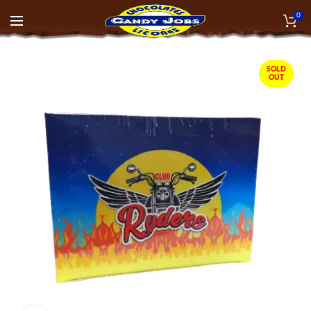
0
SOLD
OUT