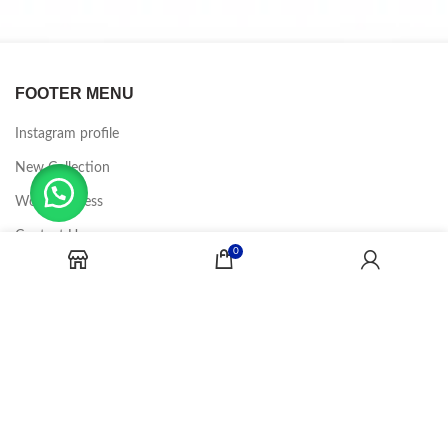
FOOTER MENU
Instagram profile
New Collection
Woman Dress
Contact Us
0
Latest News
Purchase Theme
CANDY JOBS
2020 CREADOR POR
-BINA DIGITAL
.