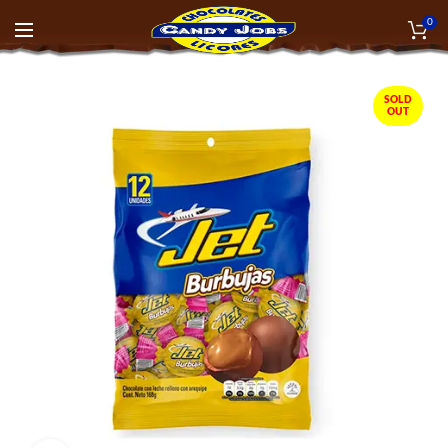
0
SOLD
OUT