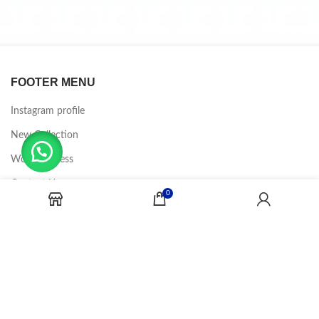
FOOTER MENU
Instagram profile
New Collection
Woman Dress
Contact Us
0
Latest News
Purchase Theme
CANDY JOBS
2020 CREADOR POR
-BINA DIGITAL
.