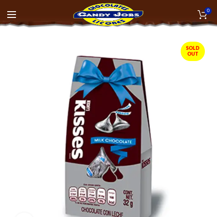
0
SOLD
OUT