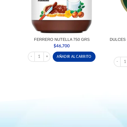
FERRERO NUTELLA 750 GRS
DULCES 
$
46,700
FERRERO NUTELLA 750 GRS cantidad
AÑADIR AL CARRITO
DULCES