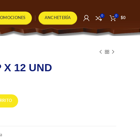
0
0
ROMOCIONES
ANCHETERÍA
$
0
X 12 UND
d
RRITO
ía