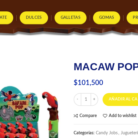
ATE
DULCES
GALLETAS
GOMAS
P
MACAW POP 
$
101,500
MACAW POP X 12 UND cantida
AÑADIR AL CA
Compare
Add to wishlist
Categorías:
Candy Jobs
,
Jugueter