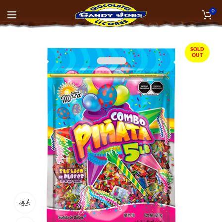
0
SOLD
OUT
360 product view