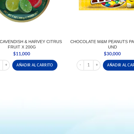
CAVENDISH & HARVEY CITRUS
CHOCOLATE M&M PEANUTS PA
FRUIT X 200G
UND
$
11,000
$
30,000
 CAVENDISH & HARVEY CITRUS FRUIT X 200G cantidad
CHOCOLATE M&M PEANUTS P
AÑADIR AL CARRITO
AÑADIR AL CA