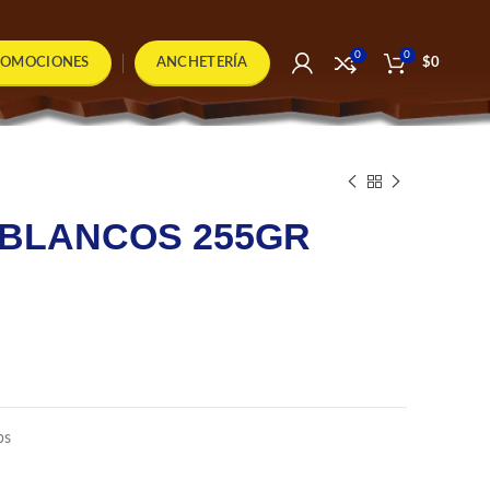
0
0
ROMOCIONES
ANCHETERÍA
$
0
BLANCOS 255GR
bs