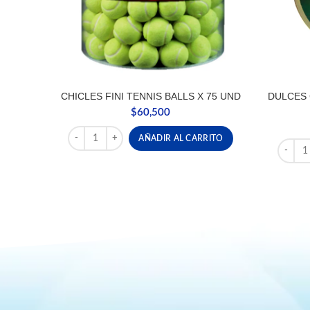
CHICLES FINI TENNIS BALLS X 75 UND
DULCES 
$
60,500
CHICLES FINI TENNIS BALLS X 75 UND cantidad
AÑADIR AL CARRITO
DULCES