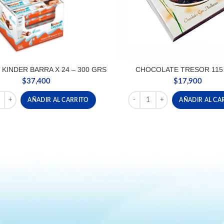
KINDER BARRA X 24 – 300 GRS
CHOCOLATE TRESOR 115
$
37,400
$
17,900
O KINDER BARRA X 24 - 300 GRS cantidad
CHOCOLATE TRESOR 115 GRS
AÑADIR AL CARRITO
AÑADIR AL CA