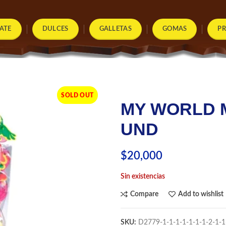
ATE
DULCES
GALLETAS
GOMAS
P
SOLD OUT
MY WORLD M
UND
$
20,000
Sin existencias
Compare
Add to wishlist
SKU:
D2779-1-1-1-1-1-1-1-2-1-1