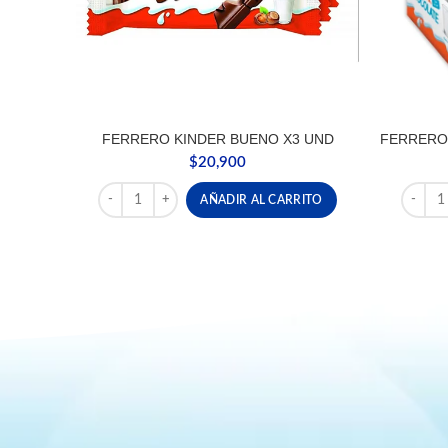
FERRERO KINDER BUENO X3 UND
FERRERO 
$
20,900
FERRERO KINDER BUENO X3 UND cantidad
FERRER
AÑADIR AL CARRITO