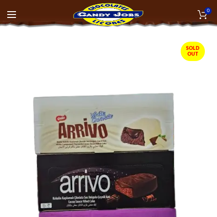
0
SOLD
OUT