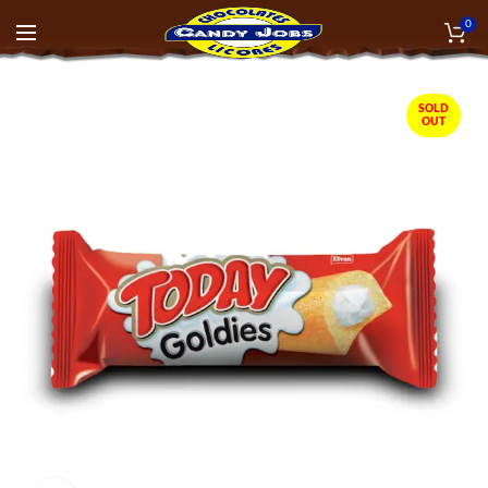
0
SOLD
OUT