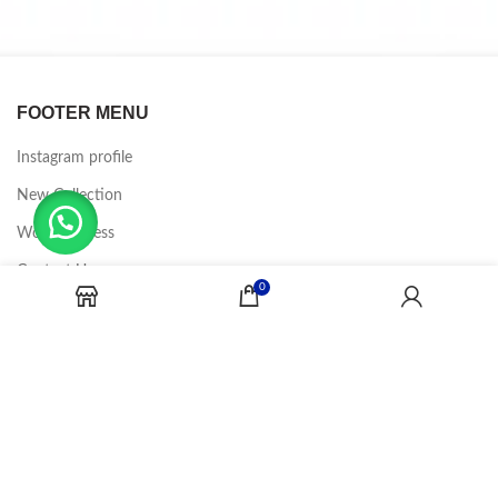
FOOTER MENU
Instagram profile
New Collection
Woman Dress
Contact Us
0
Latest News
Purchase Theme
CANDY JOBS
2020 CREADOR POR
-BINA DIGITAL
.