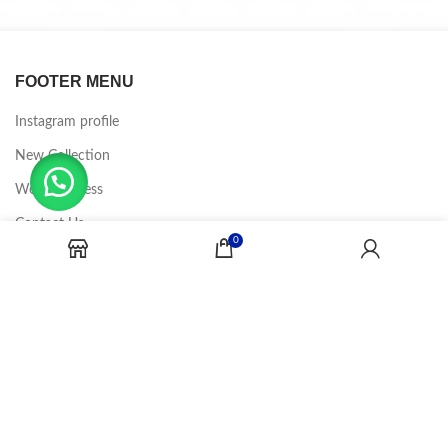
FOOTER MENU
Instagram profile
New Collection
Woman Dress
Contact Us
0
Latest News
Purchase Theme
CANDY JOBS
2020 CREADOR POR
-BINA DIGITAL
.