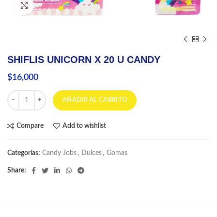
Click to enlarge
SHIFLIS UNICORN X 20 U CANDY
$
16,000
SHIFLIS UNICORN X 20 U CANDY cantidad
AÑADIR AL CARRITO
Compare
Add to wishlist
Categorías:
Candy Jobs
,
Dulces
,
Gomas
Share