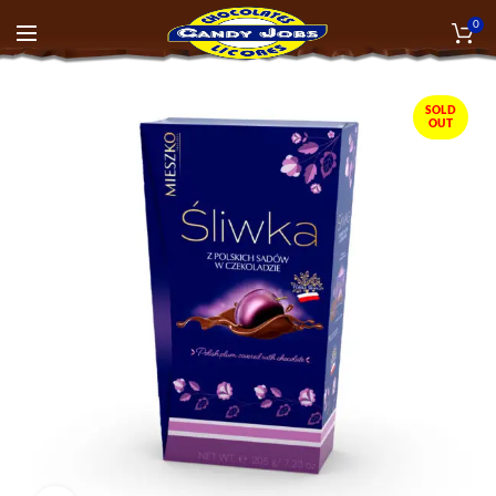
0
SOLD
OUT