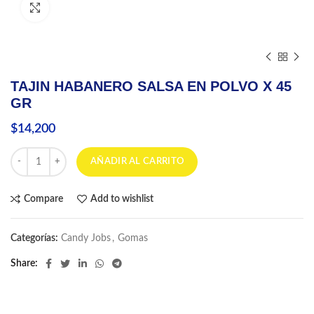
Click to enlarge
TAJIN HABANERO SALSA EN POLVO X 45
GR
$
14,200
TAJIN HABANERO SALSA EN POLVO X 45 GR cantidad
AÑADIR AL CARRITO
Compare
Add to wishlist
Categorías:
Candy Jobs
,
Gomas
Share