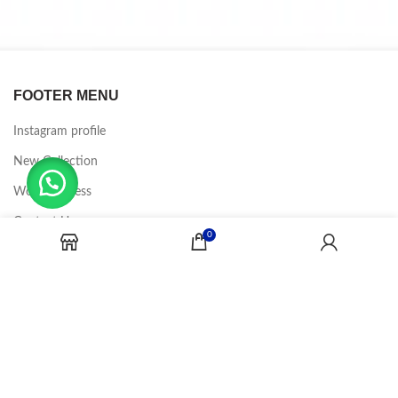
FOOTER MENU
Instagram profile
New Collection
Woman Dress
Contact Us
0
Latest News
Purchase Theme
CANDY JOBS
2020 CREADOR POR
-BINA DIGITAL
.