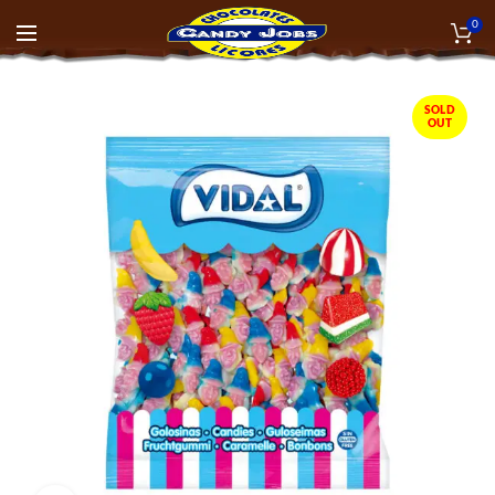
0
SOLD
OUT