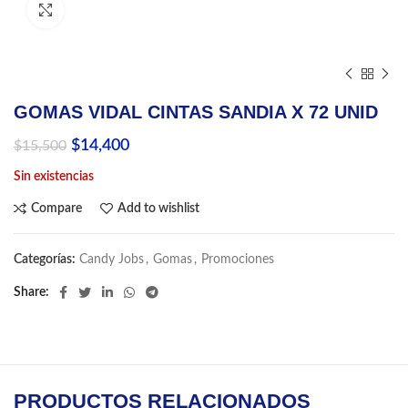
Click to enlarge
GOMAS VIDAL CINTAS SANDIA X 72 UNID
El
El
$
14,400
$
15,500
precio
precio
Sin existencias
original
actual
era:
es:
Compare
Add to wishlist
$15,500.
$14,400.
Categorías:
Candy Jobs
,
Gomas
,
Promociones
Share
PRODUCTOS RELACIONADOS