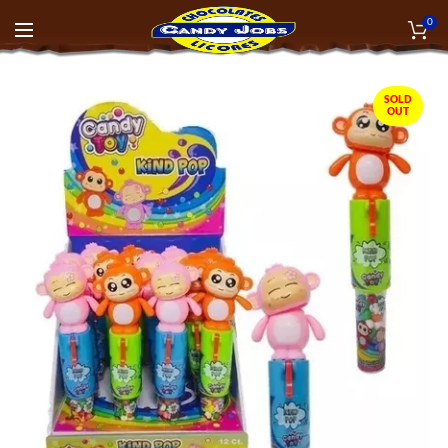
0
SOLD
OUT