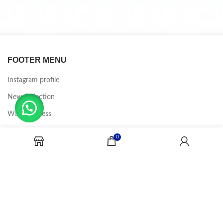
FOOTER MENU
Instagram profile
New Collection
Woman Dress
Contact Us
0
Latest News
Purchase Theme
CANDY JOBS
2020 CREADOR POR
-BINA DIGITAL
.